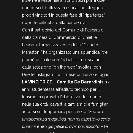
insieme a Mister Italia, sono stati i primi due
concorsi di bellezza nazionali ad eleggere i
propri vincitori in questa fase di “ripartenza”
dopo le difficoltà della pandemia.
Con il patrocinio del Comune di Pescara e
della Camera di Commercio di Chieti e
Pescara, l’organizzazione della “Claudio
Marastoni” ha organizzato una splendida “tre
giorni” di finale con 24 bellissime, scaturiti
dalla selezione “on the web” svoltasi con
Dirette Instagram tra il mese di marzo e luglio.
LA VINCITRICE
:
Camilla De Berardinis
, 17
anni, studentessa all’istituto tecnico per il
turismo, ha provato l’ebbrezza del trionfo
nella sua città, davanti a tanti amici e famigliari
accorsi sul lungomare pescarese.
“E’ stata
un’esperienza magnifica, non mi aspettavo certo
di vincere, ero già felice di aver partecipato
– le