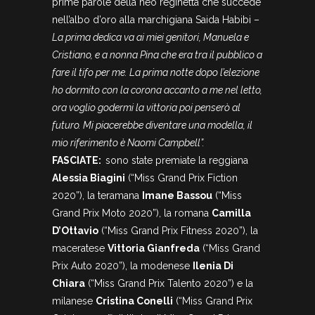
prime parole della neo reginetta che succede
nell’albo d’oro alla marchigiana Saida Habibi –
La prima dedica va ai miei genitori, Manuela e
Cristiano, e a nonna Pina che era tra il pubblico a
fare il tifo per me. La prima notte dopo l’elezione
ho dormito con la corona accanto a me nel letto,
ora voglio godermi la vittoria poi penserò al
futuro. Mi piacerebbe diventare una modella, il
mio riferimento è Naomi Campbell”.
FASCIATE:
sono state premiate la reggiana
Alessia Biagini
(“Miss Grand Prix Fiction
2020”), la teramana
Imane Bassou
(“Miss
Grand Prix Moto 2020”), la romana
Camilla
D’Ottavio
(“Miss Grand Prix Fitness 2020”), la
maceratese
Vittoria Gianfreda
(“Miss Grand
Prix Auto 2020”), la modenese
Ilenia Di
Chiara
(“Miss Grand Prix Talento 2020”) e la
milanese
Cristina Conelli
(“Miss Grand Prix