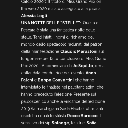
Calcio 2020”). Il titolo di Miss Grand Prix on
the web 2020 è stato assegnato alla pisana
Alessia Logli
.
UNA NOTTE DELLE “STELLE”:
Quella di
Pescara è stata una fantastica notte delle
stelle. Tanti infatti i nomi di richiamo del
mondo dello spettacolo radunati dal patron
della manifestazione
Claudio Marastoni
sul
lungomare per l’atto conclusivo di Miss Grand
Prix 2020. A cominciare da
Jo Squillo
, ormai
collaudata conduttrice dell’evento,
Anna
Falchi
e
Beppe Convertini
che hanno
intervistato le finaliste nei palpitanti attimi che
hanno preceduto l’elezione. Presente sul
palcoscenico anche la vincitrice dell’edizione
2019 (la marchigiana Saida Habibi), oltre tanti
ospiti tra i quali lo stilista
Rocco Barocco
, il
sensitivo dei vip
Solange
, le attrici
Sofia