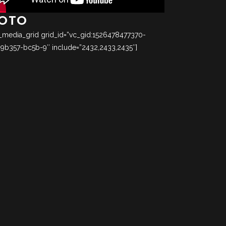
OTO
_media_grid grid_id=”vc_gid:1526478477370-
99b357-bc5b-9″ include=”2432,2433,2435″]