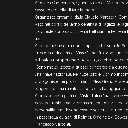
Angelica Campanella, 17 anni, viene da Mestre dove
cassetto é quella di fare la modella.
Organizzati entrambi dalla Claudio Marastoni Commu
visto nel corso dell’anno centinaia di ragazzi e raga
Da queste sono usciti i trenta bellissimi e le trenta
titoli.
A condurre la serata con simpatia e bravura Jo Squi
Presidente di giuria di Miss Grand Prix, applauditi
sul palco riproponendo “A’livella”, celebre poesia 
“Sono molto legato a questo concorso e a questa o
una finale nazionale. Per tutte loro è il primo in
protagoniste nei prossimi anni. Miss Grand Prix è 
longevità di una manifestazione che ha raggiunto 
A presiedere la giuria di Mister Italia c’era invece
davvero trenta ragazzi bellissimi con dei visi molt
personalità che devono essere sostenuti e incoraggi
In passerella gli abiti di Roimer, Officine 23, Delves
Francesco Visconti.