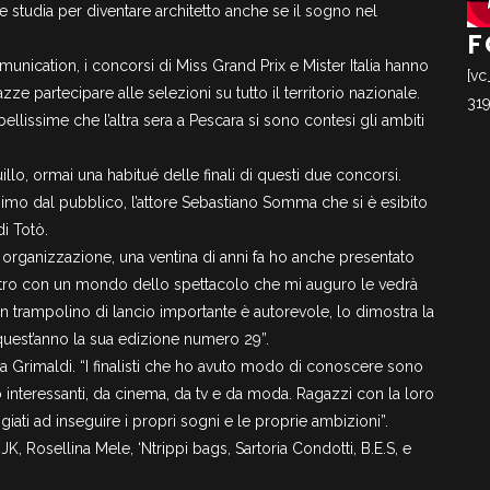
 studia per diventare architetto anche se il sogno nel
F
nication, i concorsi di Miss Grand Prix e Mister Italia hanno
[vc
zze partecipare alle selezioni su tutto il territorio nazionale.
31
 bellissime che l’altra sera a Pescara si sono contesi gli ambiti
llo, ormai una habitué delle finali di questi due concorsi.
ssimo dal pubblico, l’attore Sebastiano Somma che si è esibito
di Totò.
rganizzazione, una ventina di anni fa ho anche presentato
contro con un mondo dello spettacolo che mi auguro le vedrà
un trampolino di lancio importante è autorevole, lo dimostra la
quest’anno la sua edizione numero 29”.
 Eva Grimaldi. “I finalisti che ho avuto modo di conoscere sono
o interessanti, da cinema, da tv e da moda. Ragazzi con la loro
ati ad inseguire i propri sogni e le proprie ambizioni”.
 JK, Rosellina Mele, ‘Ntrippi bags, Sartoria Condotti, B.E.S, e